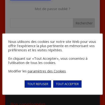
Mot de passe oublié ?
Articles récents
Nous utilisons des cookies sur notre site Web pour vous
NOUVEL ESPACE CLIENT
offrir l'expérience la plus pertinente en mémorisant vos
préférences et les visites répétées.
LOGICIELS DE FACTURATION ET CAISSES
ENREGISTREUSE
En cliquant sur «Tout Accepter», vous consentez à
l'utilisation de tous les cookies.
Catégories
Modifier les
paramètres des Cookies
Actualités
TOUT REFUSER
TOUT ACCEPTER
Nos coordonnées