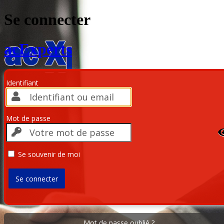
Se connecter
acExperts
Identifiant
Mot de passe
Se souvenir de moi
Mot de passe oublié ?