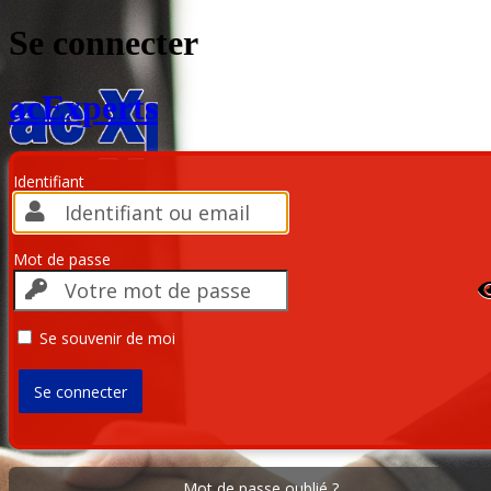
Se connecter
acExperts
Identifiant
Mot de passe
Se souvenir de moi
Mot de passe oublié ?