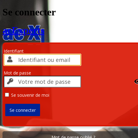
Se connecter
acExperts
Identifiant
Mot de passe
Se souvenir de moi
Mot de passe oublié ?