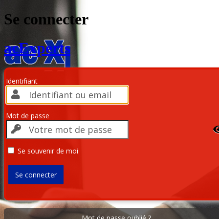
Se connecter
acExperts
Identifiant
Mot de passe
Se souvenir de moi
Mot de passe oublié ?