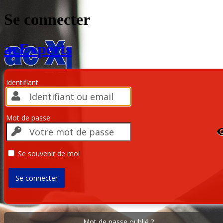
Se connecter
acExperts
Identifiant
Mot de passe
Se souvenir de moi
Mot de passe oublié ?