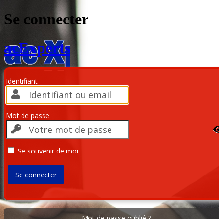
Se connecter
acExperts
Identifiant
Mot de passe
Se souvenir de moi
Mot de passe oublié ?