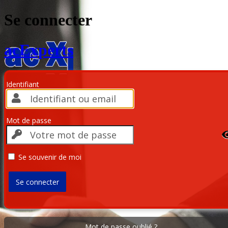
Se connecter
acExperts
Identifiant
Mot de passe
Se souvenir de moi
Mot de passe oublié ?