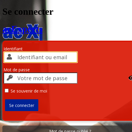
Se connecter
acExperts
Identifiant
Mot de passe
Se souvenir de moi
Mot de passe oublié ?